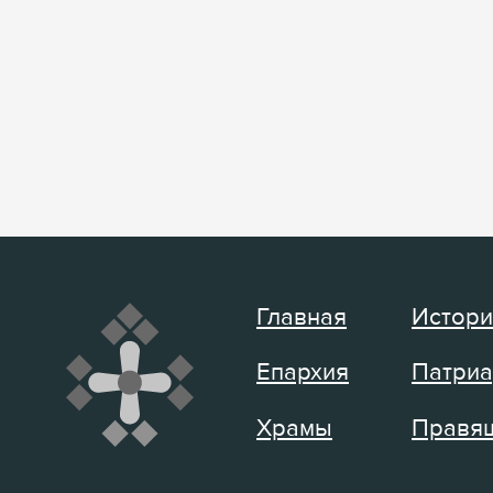
Главная
Истори
Епархия
Патриа
Храмы
Правящ