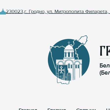
230023,г. Гродно, ул. Митрополита Филарета, 
Г
Бел
(Бе