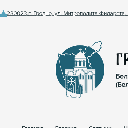
230023,г. Гродно, ул. Митрополита Филарета, 
Г
Бел
(Бе