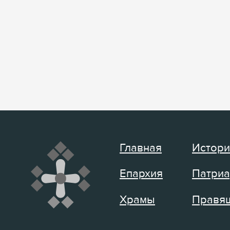
Главная
Истори
Епархия
Патриа
Храмы
Правящ