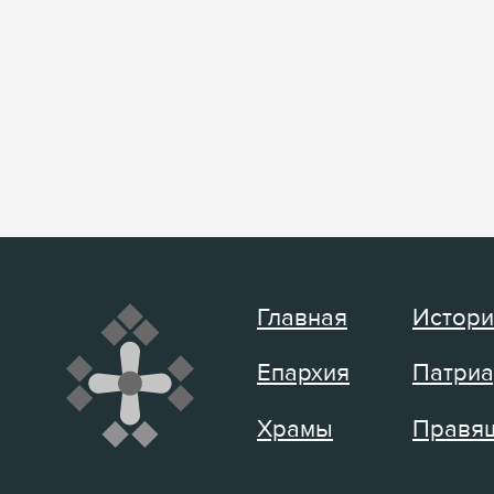
Главная
Истори
Епархия
Патриа
Храмы
Правящ