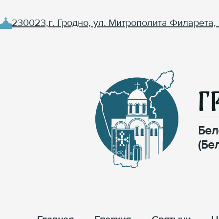
230023,г. Гродно, ул. Митрополита Филарета, 
Г
Бел
(Бе