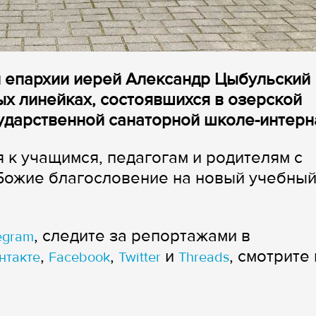
й епархии иерей Александр Цыбульский
ых линейках, состоявшихся в озерской
ударственной санаторной школе-интерн
к учащимся, педагогам и родителям с
 Божие благословение на новый учебны
, следите за репортажами в
egram
,
,
и
, смотрите 
нтакте
Facebook
Twitter
Threads