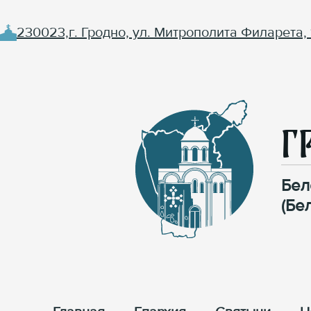
230023,г. Гродно, ул. Митрополита Филарета, 
Г
Бел
(Бе