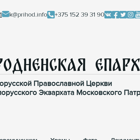
1
k@prihod.info
+375 152 39 31 90
родненская Епар
орусской Православной Церкви
лорусского Экзархата Московского Патр