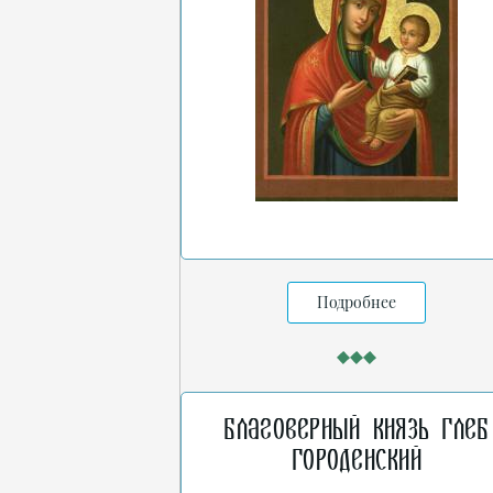
Подробнее
Благоверный князь Глеб
Городенский