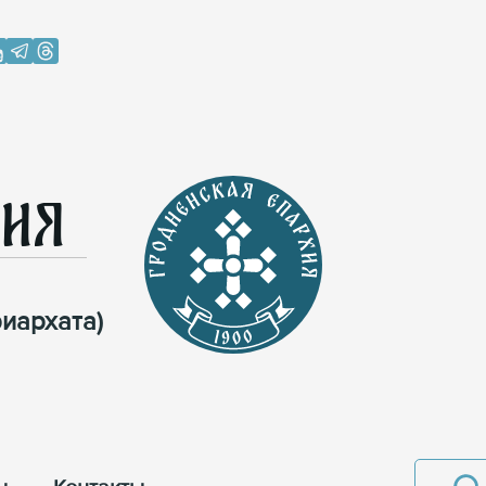
хия
иархата)