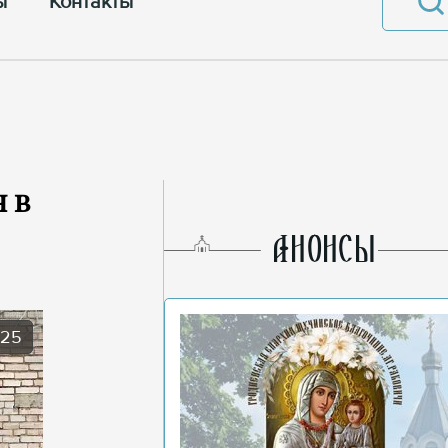
ы
Контакты
 в
AНОНСЫ
025