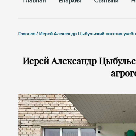
Главная
Епархия
Cвятыни
Н
Главная / Иерей Александр Цыбульский посетил учеб
Иерей Александр Цыбульс
агрог