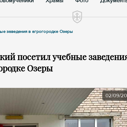
овомученики
Храмы
Фото
Документ
ные заведения в агрогородке Озеры
кий посетил учебные заведения
ородке Озеры
02/09/2