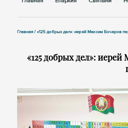
Главная
Епархия
Cвятыни
Н
Главная / «125 добрых дел»: иерей Максим Бочаров п
«125 добрых дел»: иерей