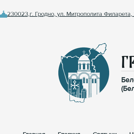
230023,г. Гродно, ул. Митрополита Филарета, 
Г
Бел
(Бе