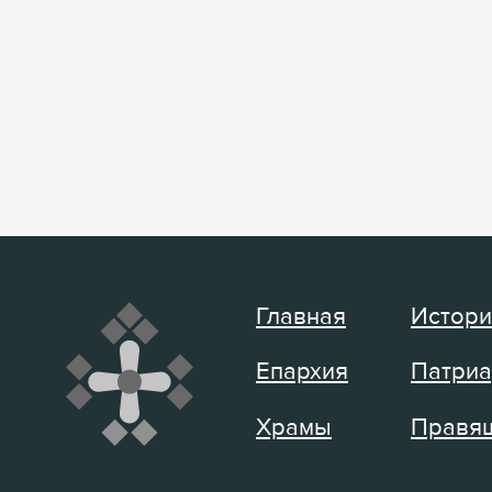
Главная
Истори
Епархия
Патриа
Храмы
Правящ