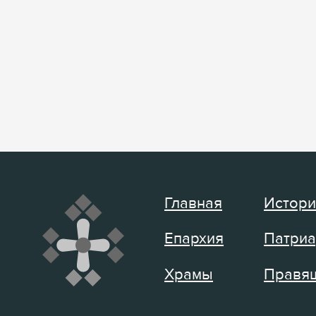
Главная
Истори
Епархия
Патриа
Храмы
Правящ