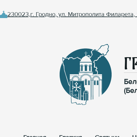
230023,г. Гродно, ул. Митрополита Филарета, 
Г
Бел
(Бе