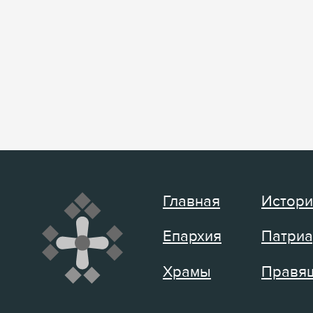
Главная
Истори
Епархия
Патриа
Храмы
Правящ