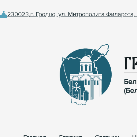
230023,г. Гродно, ул. Митрополита Филарета, 
Г
Бел
(Бе