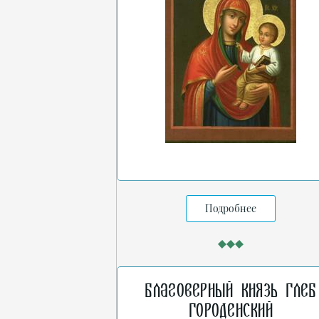
Подробнее
Благоверный князь Глеб
Городенский