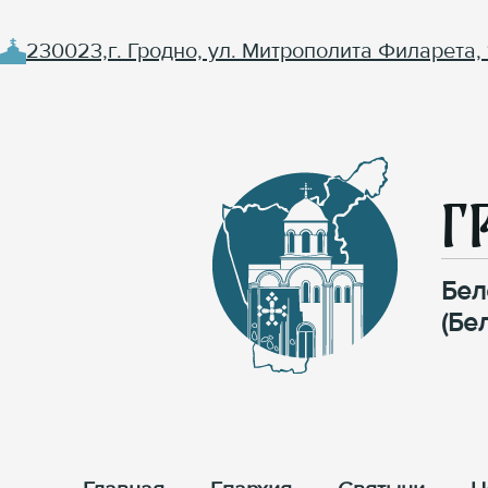
230023,г. Гродно, ул. Митрополита Филарета, 
Г
Бел
(Бе