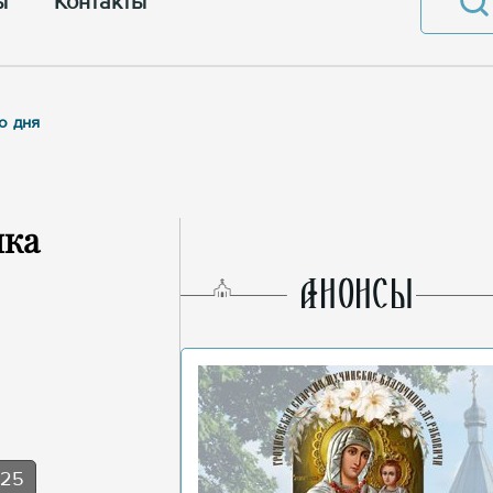
ы
Контакты
о дня
ика
AНОНСЫ
025