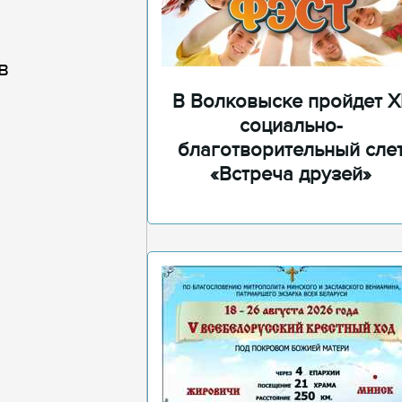
в
В Волковыске пройдет XI
социально-
благотворительный сле
«Встреча друзей»