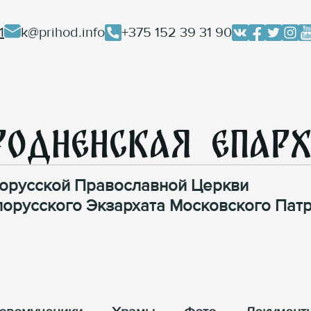
1
k@prihod.info
+375 152 39 31 90
родненская Епар
орусской Православной Церкви
лорусского Экзархата Московского Патр