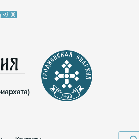
хия
иархата)