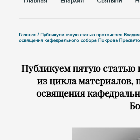
Главная
Епархия
Cвятыни
Н
Главная / Публикуем пятую статью протоиерея Владим
освящения кафедрального собора Покрова Пресвят
Публикуем пятую статью 
из цикла материалов, 
освящения кафедральн
Б