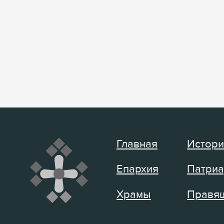
Главная
Истори
Епархия
Патриа
Храмы
Правящ