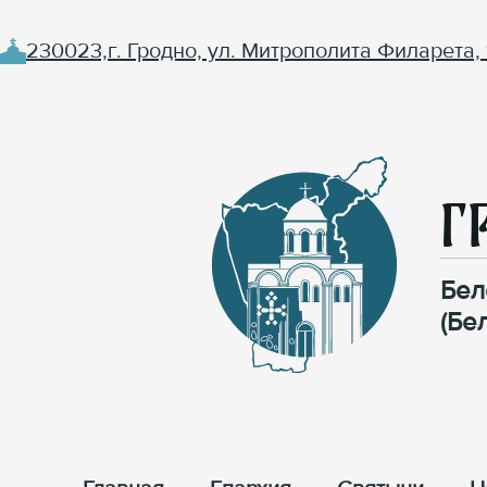
230023,г. Гродно, ул. Митрополита Филарета, 
Г
Бел
(Бе