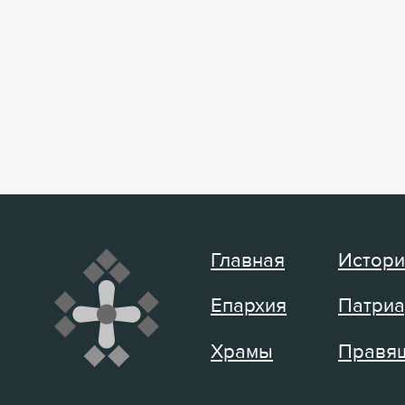
Главная
Истори
Епархия
Патриа
Храмы
Правящ