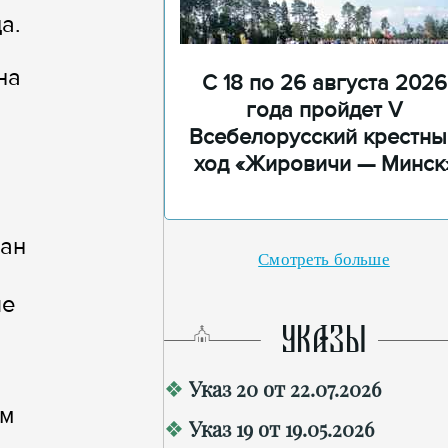
а.
на
С 18 по 26 августа 2026
года пройдет V
Всебелорусский крестны
ход «Жировичи — Минск
ван
Смотреть больше
ые
УКАЗЫ
Указ 20 от 22.07.2026
ем
Указ 19 от 19.05.2026