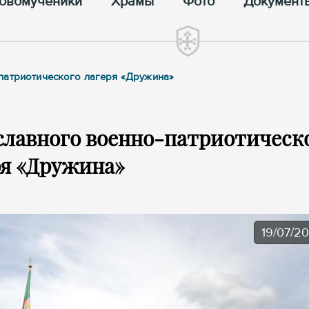
овомученики
Храмы
Фото
Документ
патриотического лагеря «Дружина»
славного военно-патриотическ
ря «Дружина»
19/07/2