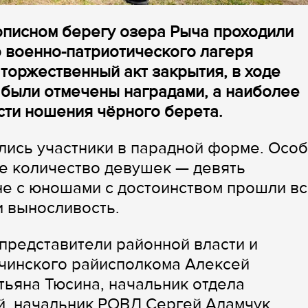
описном берегу озера Рыча проходили
 военно-патриотического лагеря
торжественный акт закрытия, в ходе
 были отмечены наградами, а наиболее
сти ношения чёрного берета.
лись участники в парадной форме. Осо
е количество девушек — девять
не с юношами с достоинством прошли в
и выносливость.
представители районной власти и
чинского райисполкома Алексей
тьяна Тюсина, начальник отдела
й, начальник РОВД Сергей Адамчук,