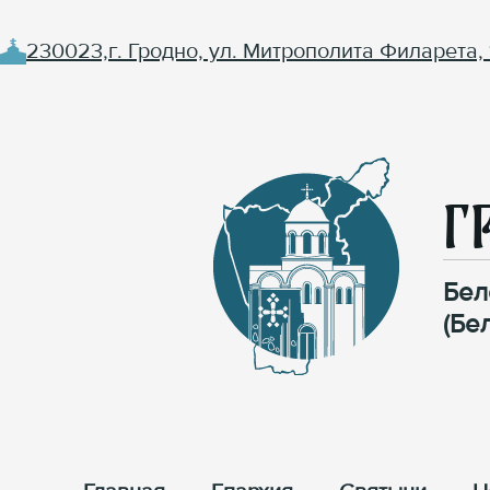
230023,г. Гродно, ул. Митрополита Филарета, 
Г
Бел
(Бе