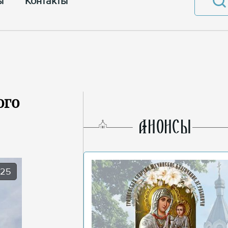
ы
Контакты
ого
AНОНСЫ
025