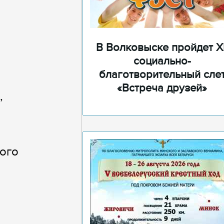
В Волковыске пройдет XI
социально-
благотворительный сле
«Встреча друзей»
,
ого