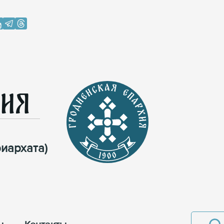
хия
иархата)