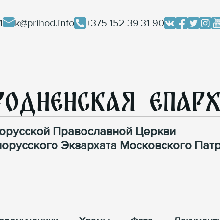
1
k@prihod.info
+375 152 39 31 90
родненская Епар
орусской Православной Церкви
лорусского Экзархата Московского Патр