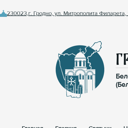
230023,г. Гродно, ул. Митрополита Филарета, 
Г
Бел
(Бе