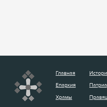
Главная
Истори
Епархия
Патриа
Храмы
Правящ