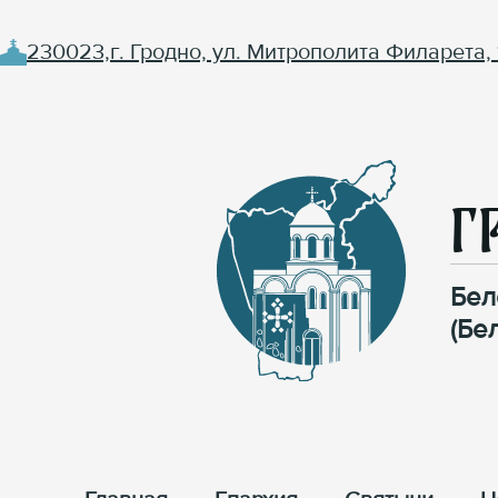
230023,г. Гродно, ул. Митрополита Филарета, 
Г
Бел
(Бе