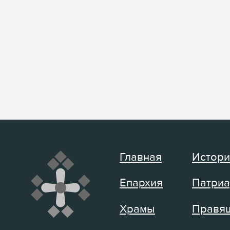
Главная
Истори
Епархия
Патриа
Храмы
Правящ