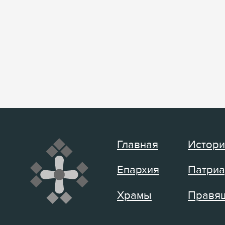
Главная
Истори
Епархия
Патриа
Храмы
Правящ