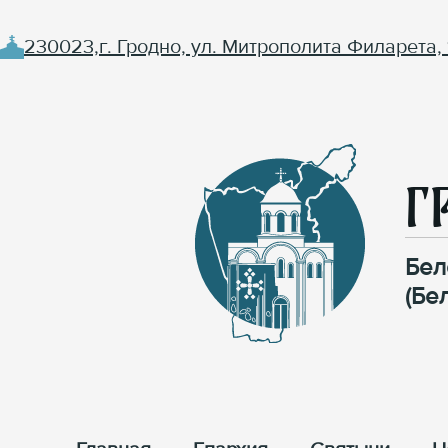
230023,г. Гродно, ул. Митрополита Филарета, 
Г
Бел
(Бе