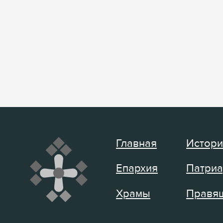
Главная
Истори
Епархия
Патриа
Храмы
Правящ