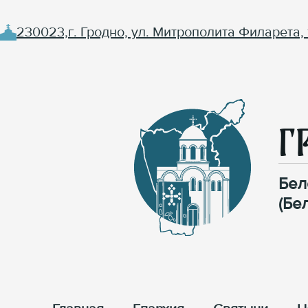
230023,г. Гродно, ул. Митрополита Филарета, 
Г
Бел
(Бе