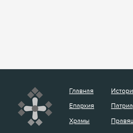
Главная
Истори
Епархия
Патриа
Храмы
Правящ