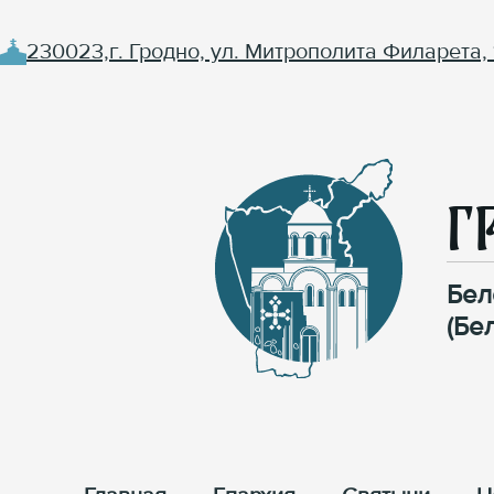
230023,г. Гродно, ул. Митрополита Филарета, 
Г
Бел
(Бе