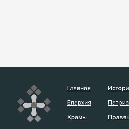
Главная
Истори
Епархия
Патриа
Храмы
Правящ