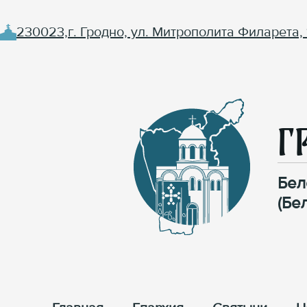
230023,г. Гродно, ул. Митрополита Филарета, 
Г
Бел
(Бе