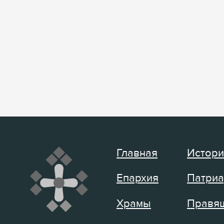
Главная
Истори
Епархия
Патриа
Храмы
Правящ