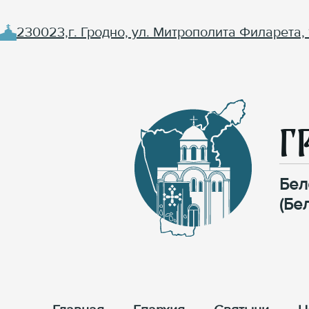
230023,г. Гродно, ул. Митрополита Филарета, 
Г
Бел
(Бе