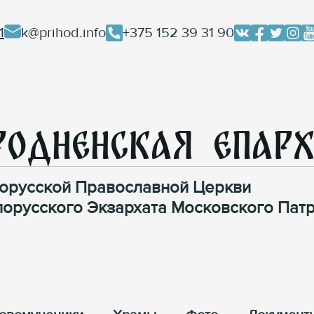
1
k@prihod.info
+375 152 39 31 90
родненская Епар
орусской Православной Церкви
лорусского Экзархата Московского Патр