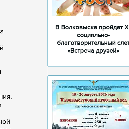
В Волковыске пройдет XI
ра
социально-
благотворительный сле
й
«Встреча друзей»
п
ния,
и
ной