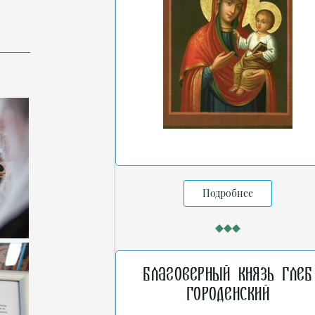
Подробнее
Благоверный князь Глеб
Городенский