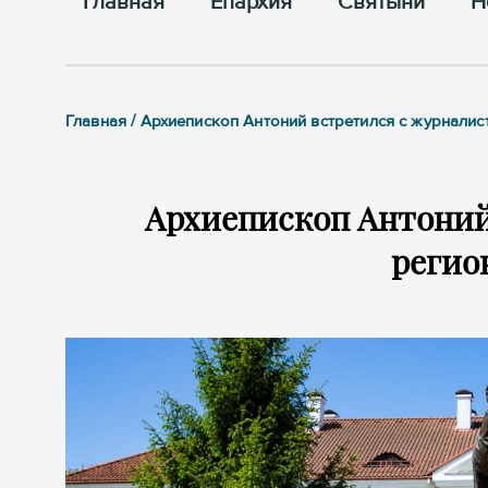
Главная
Епархия
Cвятыни
Н
Главная / Архиепископ Антоний встретился с журнал
Архиепископ Антоний
регио