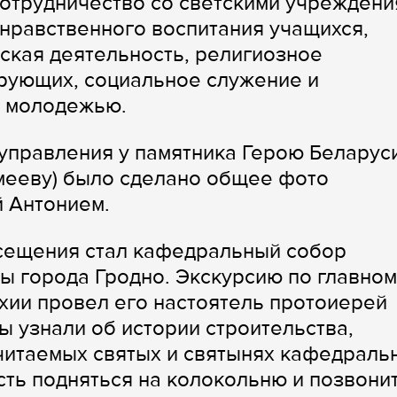
сотрудничество со светскими учрежден
нравственного воспитания учащихся,
ская деятельность, религиозное
рующих, социальное служение и
с молодежью.
управления у памятника Герою Беларус
мееву) было сделано общее фото
й Антонием.
сещения стал кафедральный собор
ы города Гродно. Экскурсию по главном
хии провел его настоятель протоиерей
ы узнали об истории строительства,
читаемых святых и святынях кафедраль
сть подняться на колокольню и позвонит