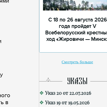
иями
С 18 по 26 августа 2026
года пройдет V
Всебелорусский крестны
ход «Жировичи — Минск
и
Смотреть больше
у
УКАЗЫ
Указ 20 от 22.07.2026
ного
ь в
Указ 19 от 19.05.2026