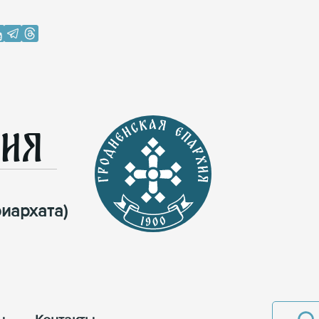
хия
иархата)