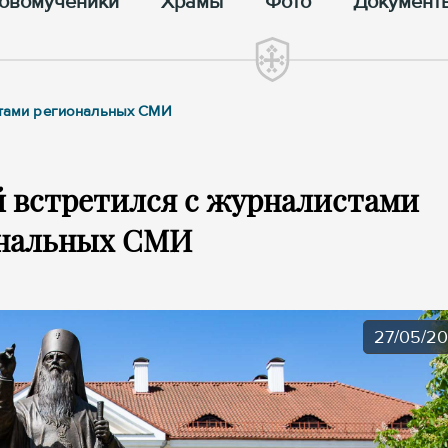
овомученики
Храмы
Фото
Документ
истами региональных СМИ
 встретился с журналистами
нальных СМИ
27/05/2