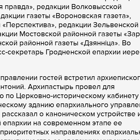
я правда», редакции Волковысской
дакции газеты «Вороновская газета»,
 «Перспектива», редакции Зельвенской
акции Мостовской районной газеты «За
ской районной газеты «Дзянніца». Во
сс-секретарь Гродненской епархии иере
правлении гостей встретил архиеписко
нтоний. Архипастырь провел для
ю по Церковно-историческому кабинету
ческому зданию епархиального управле
 рассказал о каноническом устройстве 
 епархии на современном этапе ее
 приоритетных направлениях епархиаль