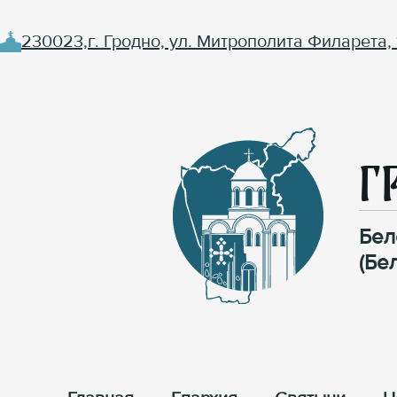
230023,г. Гродно, ул. Митрополита Филарета, 
Г
Бел
(Бе