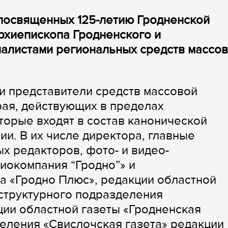
 посвященных 125-летию Гродненской
архиепископа Гродненского и
налистами региональных средств массо
и представители средств массовой
ая, действующих в пределах
торые входят в состав канонической
и. В их числе директора, главные
х редакторов, фото- и видео-
иокомпания “Гродно”» и
а «Гродно Плюс», редакции областной
 структурного подразделения
ции областной газеты «Гродненская
деления «Свислочская газета» редакции