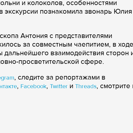
кольни и колоколов, особенностями
в экскурсии познакомила звонарь Юлия
копа Антония с представителями
илось за совместным чаепитием, в ход
ы дальнейшего взаимодействия сторон 
ховно-просветительской сфере.
, следите за репортажами в
egram
,
,
и
, смотрите 
нтакте
Facebook
Twitter
Threads