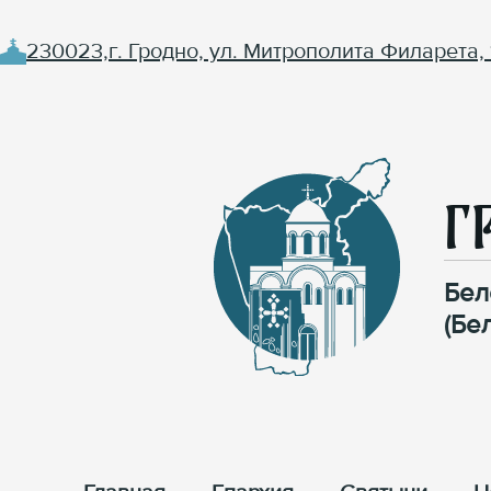
230023,г. Гродно, ул. Митрополита Филарета, 
Г
Бел
(Бе