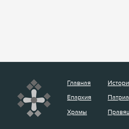
Главная
Истори
Епархия
Патриа
Храмы
Правящ