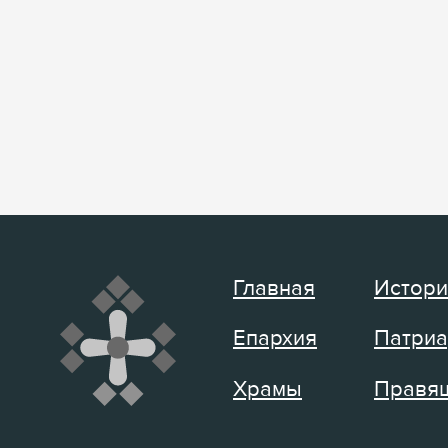
Главная
Истори
Епархия
Патриа
Храмы
Правящ