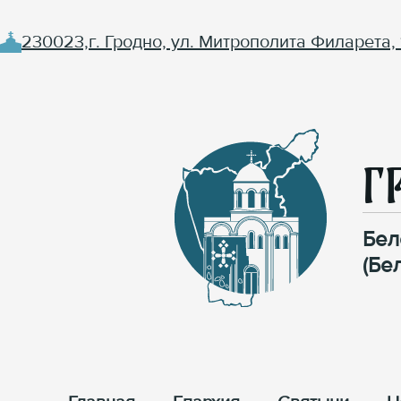
230023,г. Гродно, ул. Митрополита Филарета, 
Г
Бел
(Бе