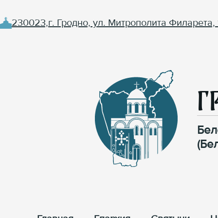
230023,г. Гродно, ул. Митрополита Филарета, 
Г
Бел
(Бе