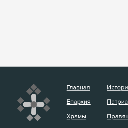
Главная
Истори
Епархия
Патриа
Храмы
Правящ