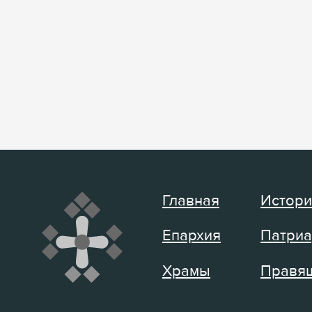
Главная
Истори
Епархия
Патриа
Храмы
Правящ