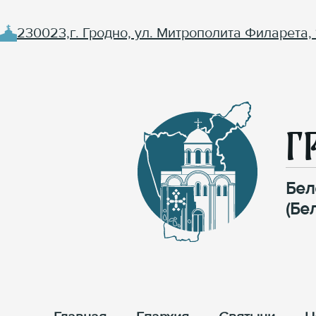
230023,г. Гродно, ул. Митрополита Филарета, 
Г
Бел
(Бе