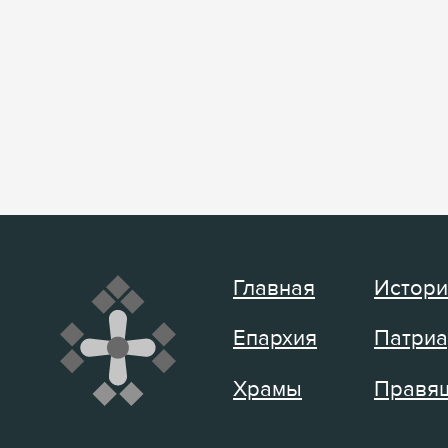
Главная
Истори
Епархия
Патриа
Храмы
Правящ