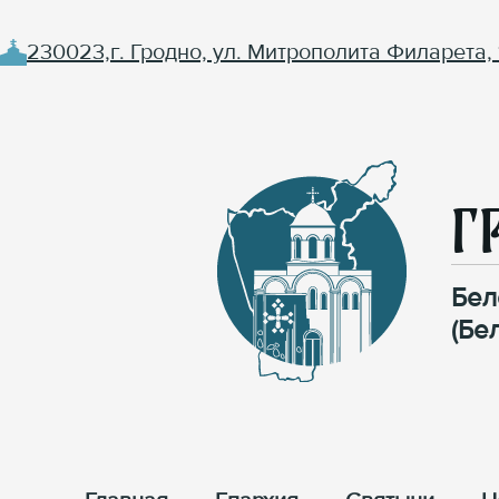
230023,г. Гродно, ул. Митрополита Филарета, 
Г
Бел
(Бе