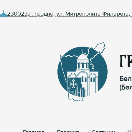
230023,г. Гродно, ул. Митрополита Филарета, 
Г
Бел
(Бе