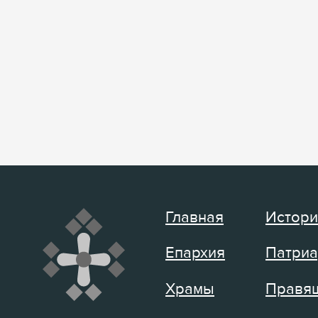
Главная
Истори
Епархия
Патриа
Храмы
Правящ