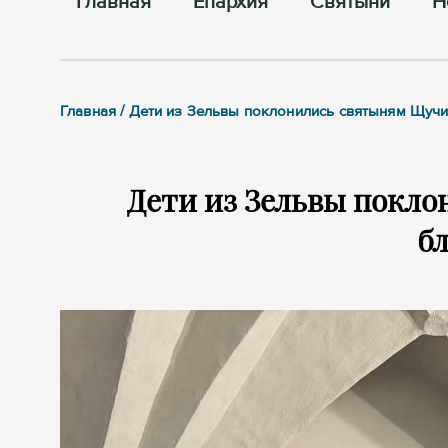
Главная
Епархия
Cвятыни
Н
Главная / Дети из Зельвы поклонились святыням Щуч
Дети из Зельвы покл
б