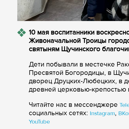
10 мая воспитанники воскресн
Живоначальной Троицы городс
святыням Щучинского благочи
Дети побывали в местечке Рак
Пресвятой Богородицы, в Щучи
дворец Друцких-Любецких, в 
древней церковью-крепостью 
Читайте нас в мессенджере
Tel
cоциальных сетях:
,
Instagram
ВКо
YouTube