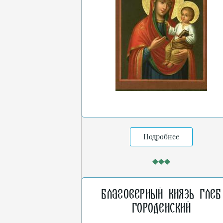
Подробнее
Благоверный князь Глеб
Городенский