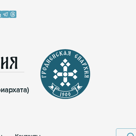
хия
иархата)