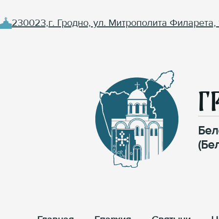
230023,г. Гродно, ул. Митрополита Филарета, 
Г
Бел
(Бе