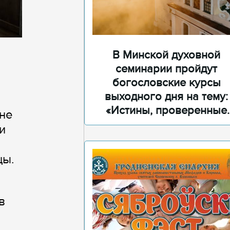
В Минской духовной
семинарии пройдут
богословские курсы
выходного дня на тему:
«Истины, проверенные
оне
временем»
и
цы.
в