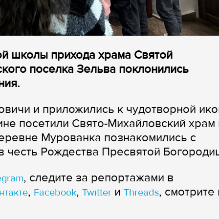
ой школы прихода храма Святой
кого поселка Зельва поклонились
ния.
овичи и приложились к чудотворной ик
не посетили Свято-Михайловский храм 
деревне Мурованка познакомились с
в честь Рождества Пресвятой Богороди
, следите за репортажами в
egram
,
,
и
, смотрите 
нтакте
Facebook
Twitter
Threads