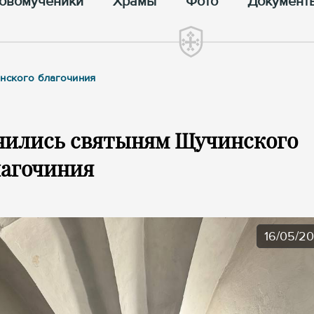
овомученики
Храмы
Фото
Документ
инского благочиния
онились святыням Щучинского
лагочиния
16/05/2