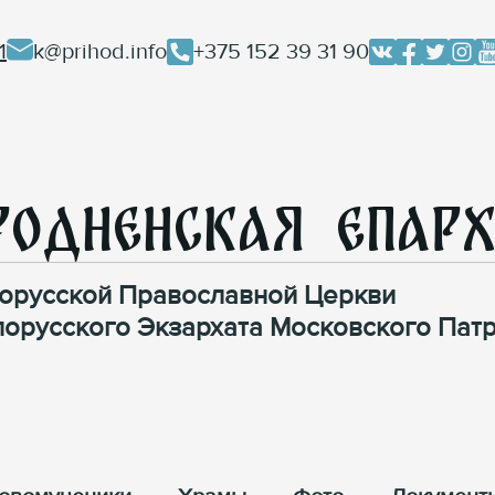
1
k@prihod.info
+375 152 39 31 90
родненская Епар
орусской Православной Церкви
лорусского Экзархата Московского Патр