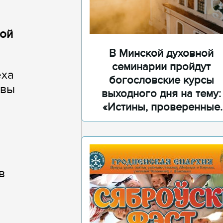
ной
В Минской духовной
семинарии пройдут
еха
богословские курсы
твы
выходного дня на тему:
«Истины, проверенные
временем»
в