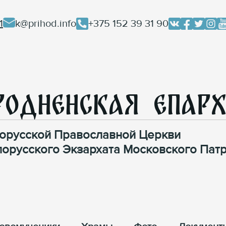
1
k@prihod.info
+375 152 39 31 90
родненская Епар
орусской Православной Церкви
лорусского Экзархата Московского Патр