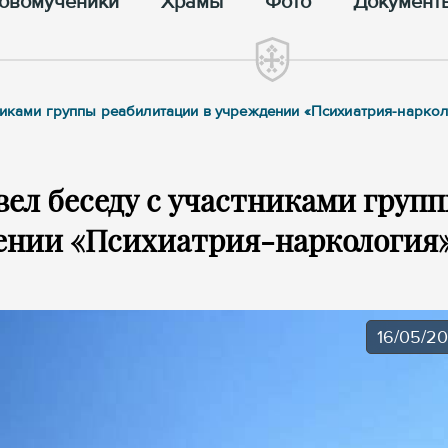
овомученики
Храмы
Фото
Документ
тниками группы реабилитации в учреждении «Психиатрия-нарко
вел беседу с участниками груп
ении «Психиатрия-наркология
16/05/2