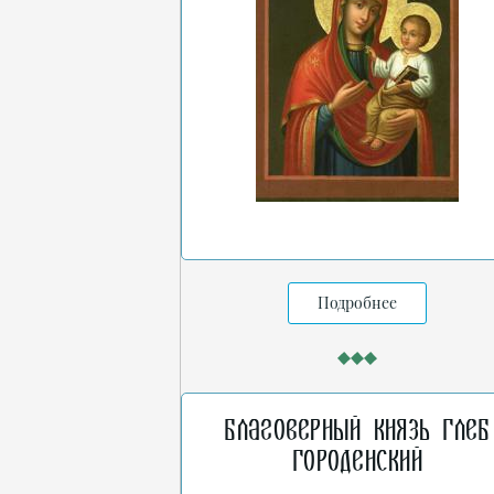
Подробнее
Благоверный князь Глеб
Городенский