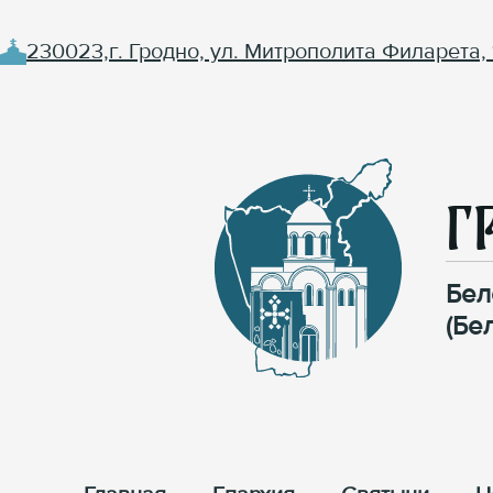
230023,г. Гродно, ул. Митрополита Филарета, 
Г
Бел
(Бе