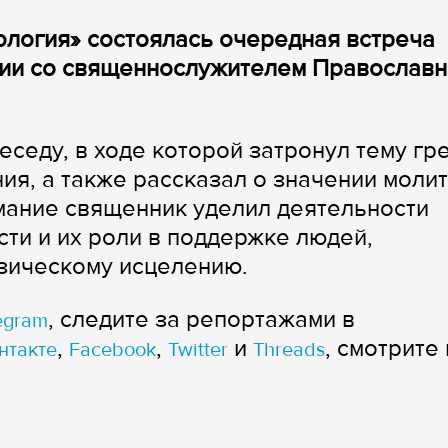
кология» состоялась очередная встреча
ции со священнослужителем Православ
седу, в ходе которой затронул тему гр
ия, а также рассказал о значении моли
мание священник уделил деятельности
ти и их роли в поддержке людей,
зическому исцелению.
, следите за репортажами в
egram
,
,
и
, смотрите 
нтакте
Facebook
Twitter
Threads