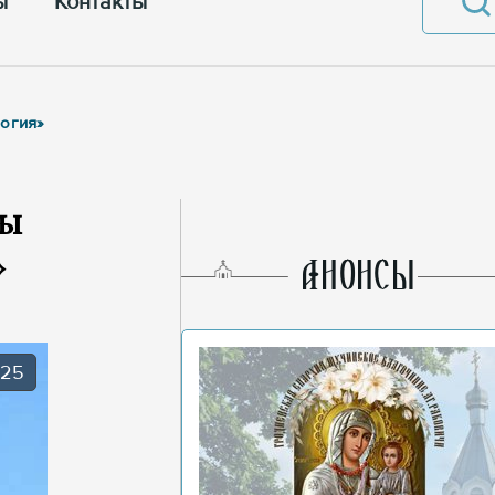
ы
Контакты
логия»
пы
»
AНОНСЫ
025