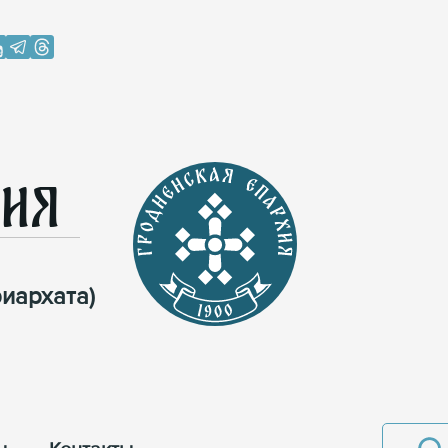
хия
иархата)