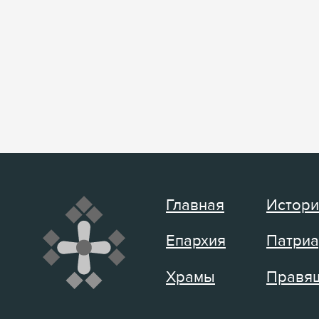
Главная
Истори
Епархия
Патриа
Храмы
Правящ