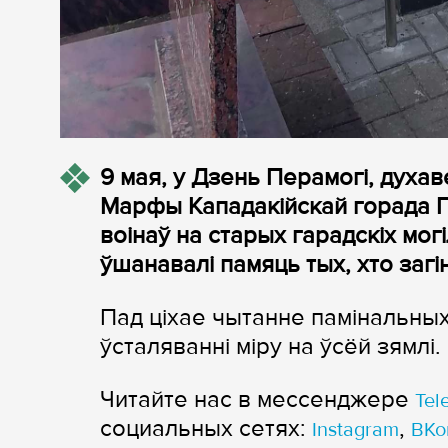
9 мая, у Дзень Перамогі, духа
Марфы Кападакійскай горада Гр
воінаў на старых гарадскіх мог
ўшанавалі памяць тых, хто заг
Пад ціхае чытанне памінальных 
ўсталяванні міру на ўсёй зямлі.
Читайте нас в мессенджере
Tel
cоциальных сетях:
,
Instagram
ВКо