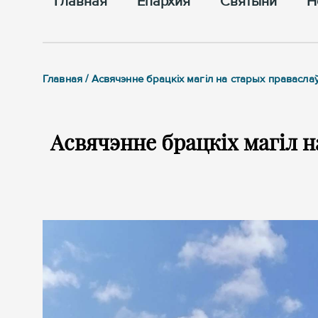
Главная
Епархия
Cвятыни
Н
Главная / Асвячэнне брацкіх магіл на старых правасла
Асвячэнне брацкіх магіл н