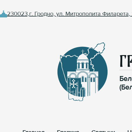
230023,г. Гродно, ул. Митрополита Филарета, 
Г
Бел
(Бе