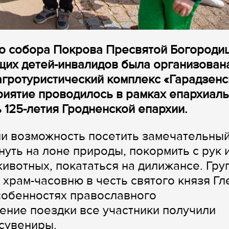
о собора Покрова Пресвятой Богородиц
щих детей-инвалидов была организован
агротуристический комплекс «Гарадзенс
риятие проводилось в рамках епархиал
ь 125-летия Гродненской епархии.
ли возможность посетить замечательны
нуть на лоне природы, покормить с рук 
ивотных, покататься на дилижансе. Гру
храм-часовню в честь святого князя Гл
особенностях православного
ение поездки все участники получили
сувениры.