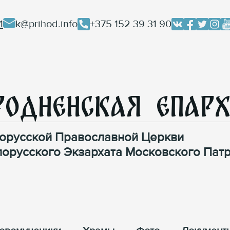
1
k@prihod.info
+375 152 39 31 90
родненская Епар
орусской Православной Церкви
лорусского Экзархата Московского Патр