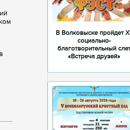
ий
ском
В Волковыске пройдет XI
социально-
благотворительный сле
в
«Встреча друзей»