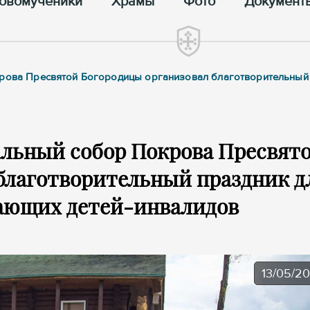
овомученики
Храмы
Фото
Документ
крова Пресвятой Богородицы организовал благотворительный
ральный собор Покрова Пресвят
благотворительный праздник д
ающих детей-инвалидов
13/05/2