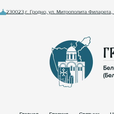
230023,г. Гродно, ул. Митрополита Филарета, 
Г
Бел
(Бе