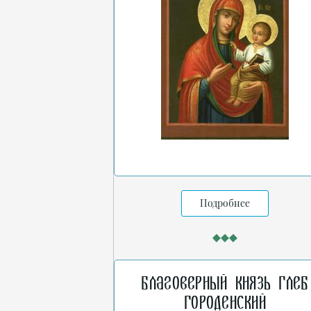
Подробнее
Благоверный князь Глеб
Городенский