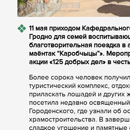
11 мая приходом Кафедральног
Гродно для семей воспитываю
благотворительная поездка в 
маёнтак “Каробчыцы”». Мероп
акции «125 добрых дел» в чест
Более сорока человек получи
туристический комплекс, отдох
приласкать лошадей и других ж
посетила недавно освященный 
Городенского, где узнали об 
храмостроительства. В заверш
сладкое угощение и памятные 