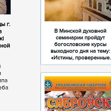
ы г.
В Минской духовной
а
семинарии пройдут
кі
богословские курсы
ьной
выходного дня на тему:
«Истины, проверенные
временем»
й
и
ппа
еба