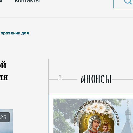
ы
Контакты
 праздник для
ой
ля
AНОНСЫ
025