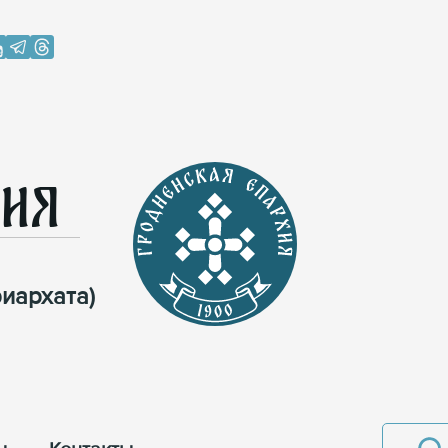
хия
иархата)