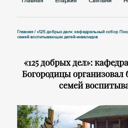
Главная
Епархия
Cвятыни
Н
Главная / «125 добрых дел»: кафедральный собор По
семей воспитывающих детей-инвалидов
«125 добрых дел»: кафед
Богородицы организовал 
семей воспитыв