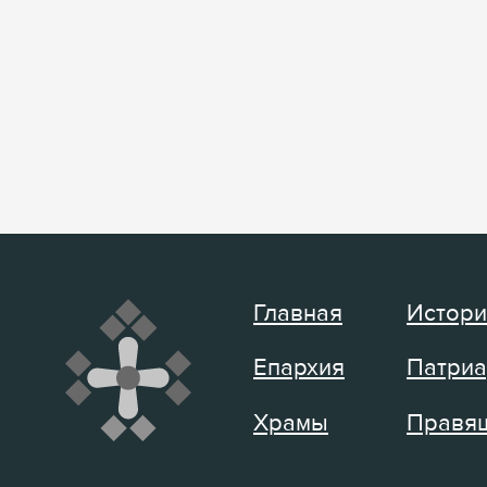
Главная
Истори
Епархия
Патриа
Храмы
Правящ