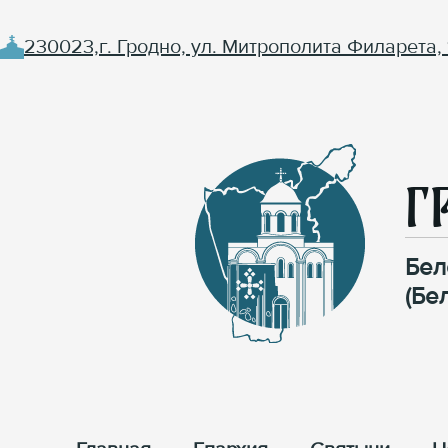
230023,г. Гродно, ул. Митрополита Филарета, 
Г
Бел
(Бе