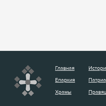
Главная
Истори
Епархия
Патриа
Храмы
Правящ