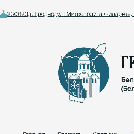
230023,г. Гродно, ул. Митрополита Филарета, 
Г
Бел
(Бе