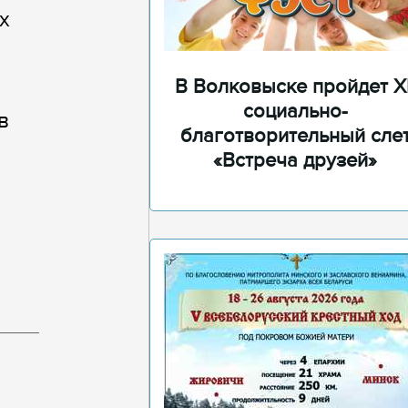
х
В Волковыске пройдет XI
социально-
в
благотворительный сле
«Встреча друзей»