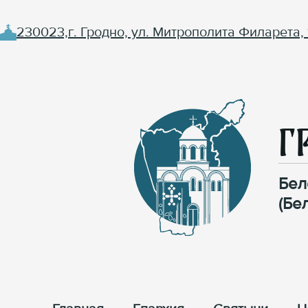
230023,г. Гродно, ул. Митрополита Филарета, 
Г
Бел
(Бе