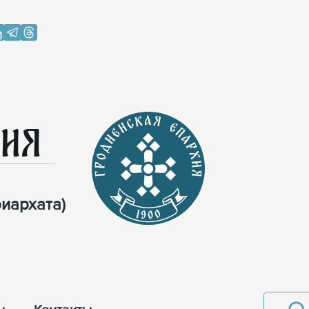
хия
иархата)