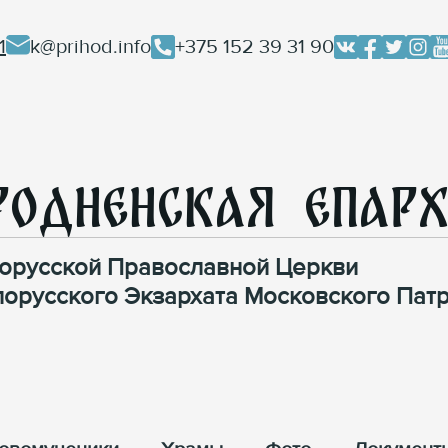
1
k@prihod.info
+375 152 39 31 90
родненская Епар
орусской Православной Церкви
лорусского Экзархата Московского Патр