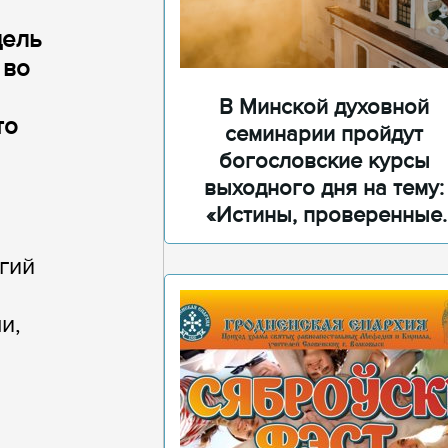
цель
 во
В Минской духовной
то
семинарии пройдут
богословские курсы
выходного дня на тему:
«Истины, проверенные
временем»
гий
и,