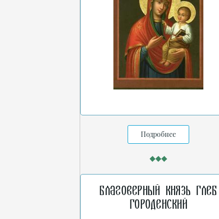
Подробнее
Благоверный князь Глеб
Городенский