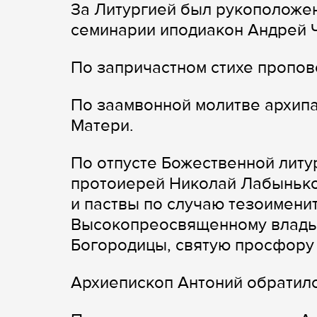
За Литургией был рукоположен
семинарии иподиакон Андрей 
По запричастном стихе пропов
По заамвонной молитве архип
Матери.
По отпусте Божественной литу
протоиерей Николай Лабынько
и паствы по случаю тезоимени
Высокопреосвященному влады
Богородицы, святую просфору 
Архиепископ Антоний обратил