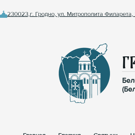
230023,г. Гродно, ул. Митрополита Филарета, 
Г
Бел
(Бе