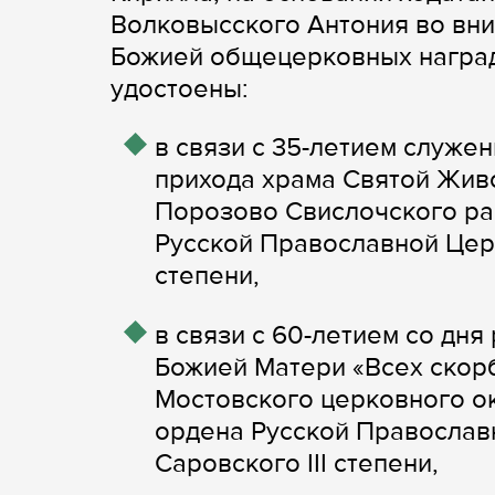
Волковысского Антония во вни
Божией общецерковных наград
удостоены:
в связи с 35-летием служе
прихода храма Святой Жив
Порозово Свислочского р
Русской Православной Цер
степени,
в связи с 60-летием со дн
Божией Матери «Всех скорб
Мостовского церковного о
ордена Русской Правосла
Саровского III степени,