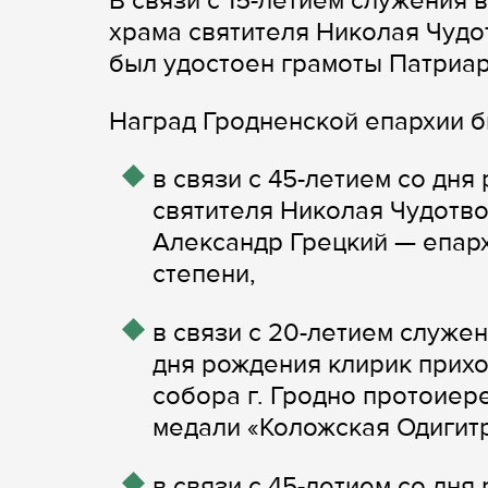
В связи с 15-летием служения 
храма святителя Николая Чудо
был удостоен грамоты Патриа
Наград Гродненской епархии б
в связи с 45-летием со дн
святителя Николая Чудотво
Александр Грецкий — епарх
степени,
в связи с 20-летием служен
дня рождения клирик прих
собора г. Гродно протоие
медали «Коложская Одигитри
в связи с 45-летием со дн