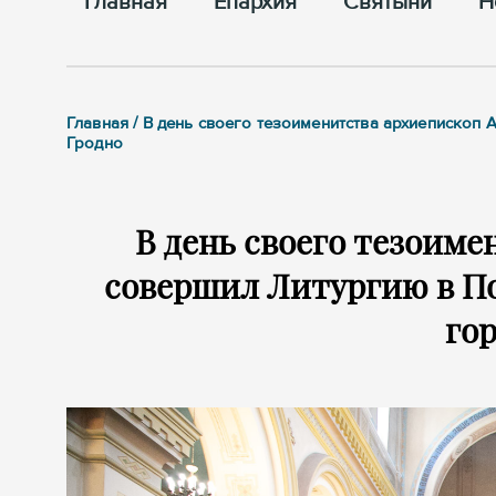
Главная
Епархия
Cвятыни
Н
Главная / В день своего тезоименитства архиеписко
Гродно
В день своего тезоим
совершил Литургию в П
гор