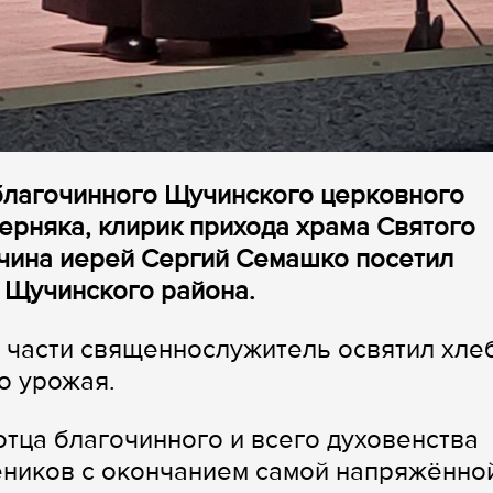
 благочинного Щучинского церковного
ерняка, клирик прихода храма Святого
чина иерей Сергий Семашко посетил
 Щучинского района.
 части священнослужитель освятил хле
о урожая.
отца благочинного и всего духовенства
еников с окончанием самой напряжённо