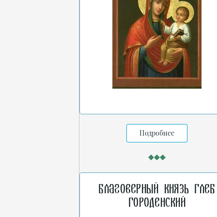
Подробнее
Благоверный князь Глеб
Городенский