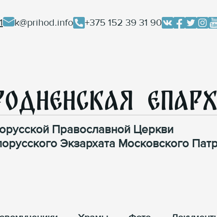
1
k@prihod.info
+375 152 39 31 90
родненская Епар
орусской Православной Церкви
лорусского Экзархата Московского Патр