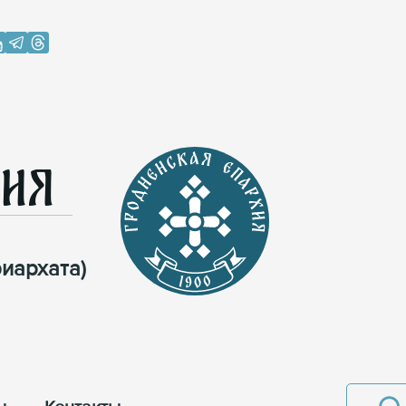
хия
иархата)