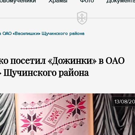
овомученики
Храмы
Фото
Документ
 в ОАО «Василишки» Щучинского района
ко посетил «Дожинки» в ОАО
 Щучинского района
13/08/2