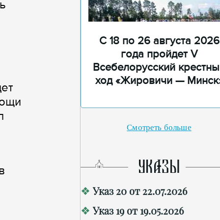
ь
С 18 по 26 августа 2026
года пройдет V
Всебелорусский крестны
ход «Жировичи — Минск
дет
мощи
л
Смотреть больше
УКАЗЫ
в
Указ 20 от 22.07.2026
Указ 19 от 19.05.2026