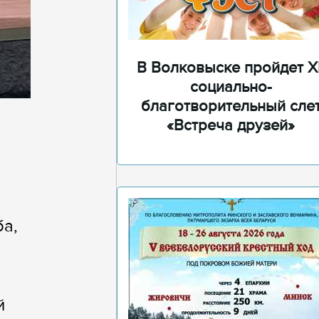
В Волковыске пройдет XI
социально-
благотворительный сле
«Встреча друзей»
ба,
й