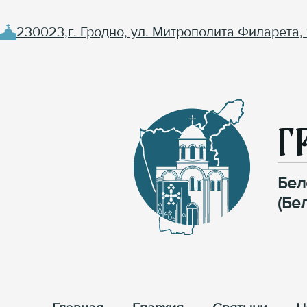
230023,г. Гродно, ул. Митрополита Филарета, 
Г
Бел
(Бе