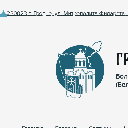
230023,г. Гродно, ул. Митрополита Филарета, 
Г
Бел
(Бе