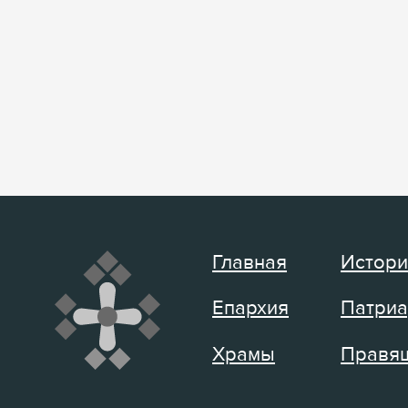
Главная
Истори
Епархия
Патриа
Храмы
Правящ