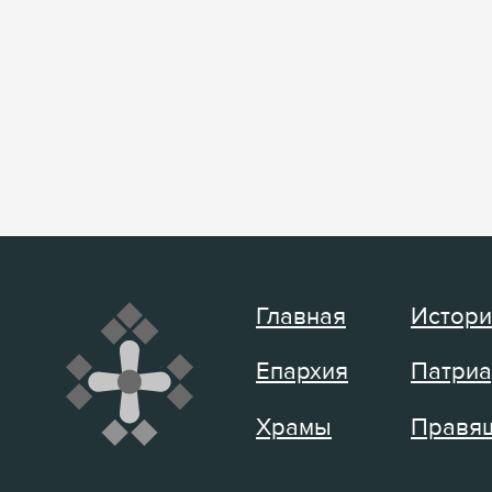
Главная
Истори
Епархия
Патриа
Храмы
Правящ