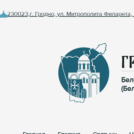
230023,г. Гродно, ул. Митрополита Филарета, 
Г
Бел
(Бе