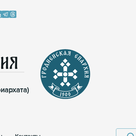
хия
иархата)