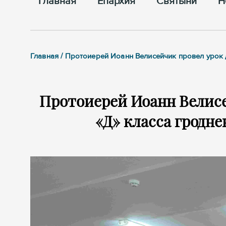
Главная
Епархия
Cвятыни
Н
Главная / Протоиерей Иоанн Велисейчик провел урок
Протоиерей Иоанн Велисе
«Д» класса гродн