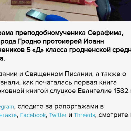
храма преподобномученика Серафима,
орода Гродно протоиерей Иоанн
чеников 5 «Д» класса гродненской сред
а.
ании и Священном Писании, а также о
знали, как печаталась первая книга
ковной книгой слуцкое Евангелие 1582 
, следите за репортажами в
egram
,
,
и
, смотрите 
нтакте
Facebook
Twitter
Threads