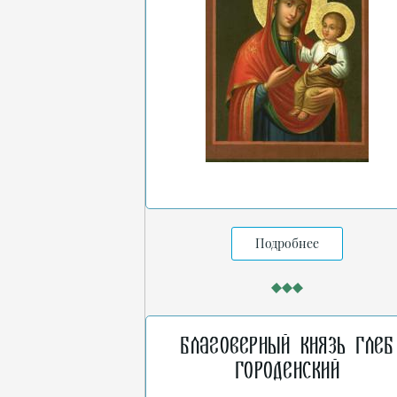
Подробнее
Благоверный князь Глеб
Городенский