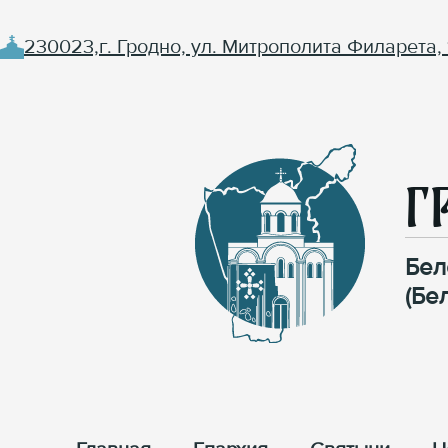
230023,г. Гродно, ул. Митрополита Филарета, 
Г
Бел
(Бе