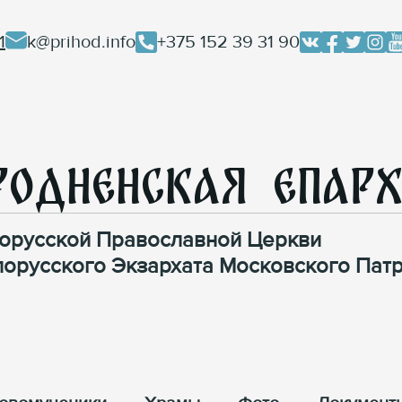
1
k@prihod.info
+375 152 39 31 90
родненская Епар
орусской Православной Церкви
лорусского Экзархата Московского Патр