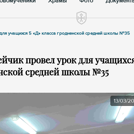
овомученики
Храмы
Фото
Документ
 для учащихся 5 «Д» класса гродненской средней школы №35
йчик провел урок для учащихся
енской средней школы №35
13/03/2