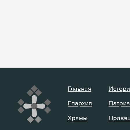
Главная
Истори
Епархия
Патриа
Храмы
Правящ