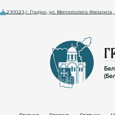
230023,г. Гродно, ул. Митрополита Филарета, 
Г
Бел
(Бе