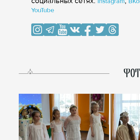
cоциальных сетях:
,
Instagram
ВКо
YouTube
ФОТ