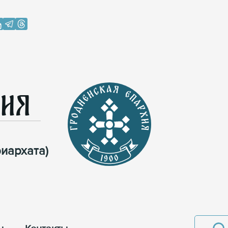
хия
иархата)