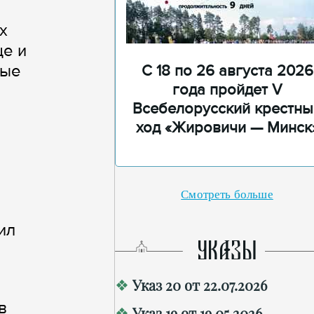
х
ще и
рые
С 18 по 26 августа 2026
года пройдет V
Всебелорусский крестны
ход «Жировичи — Минск
Смотреть больше
ил
УКАЗЫ
Указ 20 от 22.07.2026
в
Указ 19 от 19.05.2026