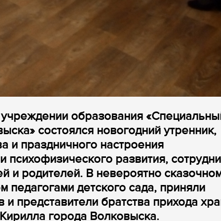
м учреждении образования «Специальны
выска» состоялся новогодний утренник,
ва и праздничного настроения
и психофизического развития, сотрудн
й и родителей. В невероятно сказочно
м педагогами детского сада, приняли
в и представители братства прихода хр
Кирилла города Волковыска.