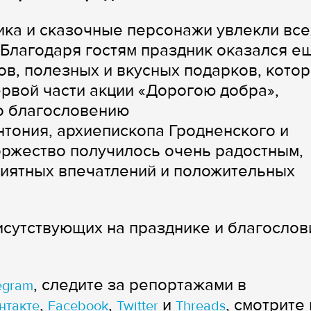
ка и сказочные персонажи увлекли все
 Благодаря гостям праздник оказался е
в, полезных и вкусных подарков, кото
рвой части акции «Дорогою добра»,
о благословению
ония, архиепископа Гродненского и
оржество получилось очень радостным,
риятных впечатлений и положительных
сутствующих на празднике и благослов
, следите за репортажами в
egram
,
,
и
, смотрите 
нтакте
Facebook
Twitter
Threads