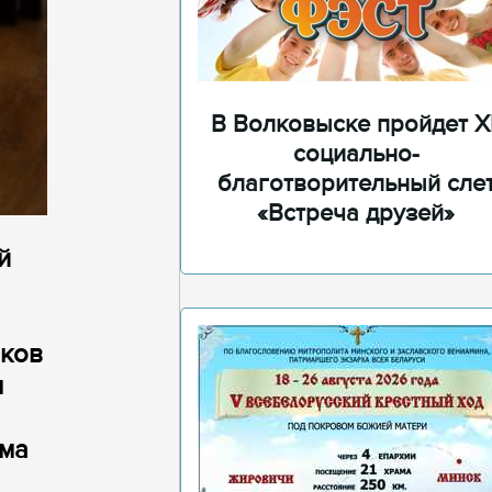
В Волковыске пройдет XI
социально-
благотворительный сле
«Встреча друзей»
й
иков
м
ама