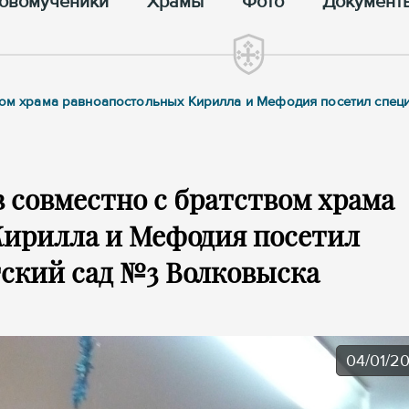
овомученики
Храмы
Фото
Документ
твом храма равноапостольных Кирилла и Мефодия посетил спец
 совместно с братством храма
Кирилла и Мефодия посетил
ский сад №3 Волковыска
04/01/2