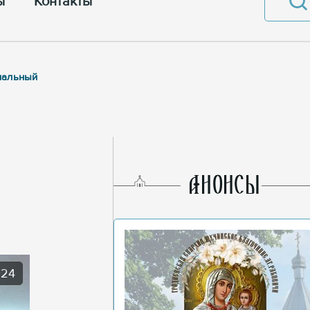
ы
Контакты
иальный
AНОНСЫ
024