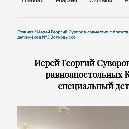
Главная
Епархия
Cвятыни
Н
Главная / Иерей Георгий Суворов совместно с братс
детский сад №3 Волковыска
Иерей Георгий Суворов
равноапостольных 
специальный дет