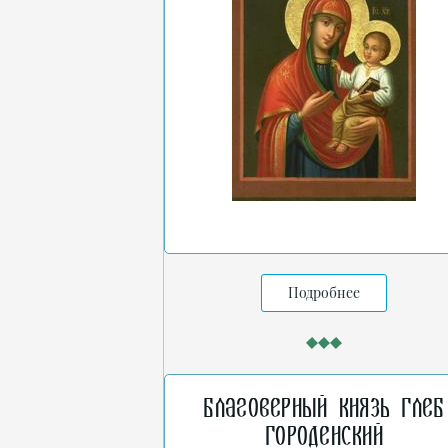
Подробнее
Благоверный князь Глеб
Городенский