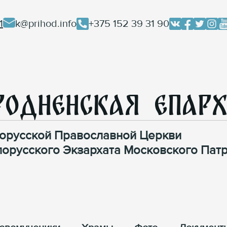
1
k@prihod.info
+375 152 39 31 90
родненская Епар
орусской Православной Церкви
лорусского Экзархата Московского Патр