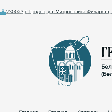
230023,г. Гродно, ул. Митрополита Филарета, 
Г
Бел
(Бе