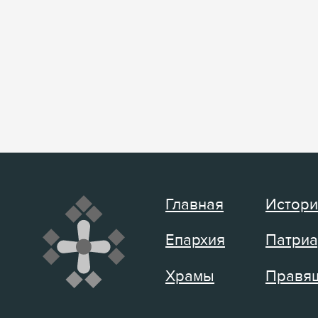
Главная
Истори
Епархия
Патриа
Храмы
Правящ