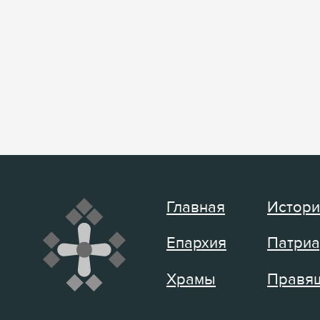
Главная
Истори
Епархия
Патриа
Храмы
Правящ