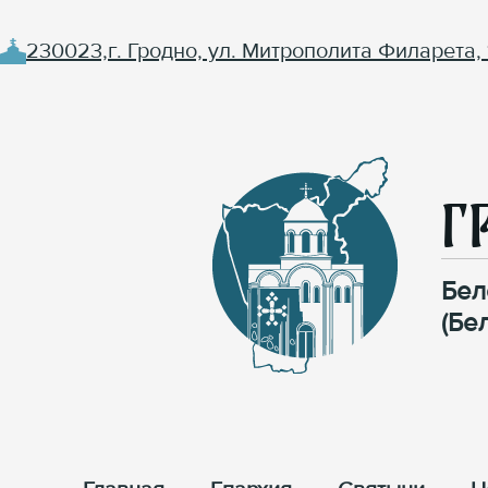
230023,г. Гродно, ул. Митрополита Филарета, 
Г
Бел
(Бе