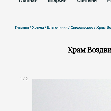
Главная
Епархия
Cвятыни
Н
Главная / Храмы / Благочиния / Скидельское / Храм В
Храм Воздв
1
/
2