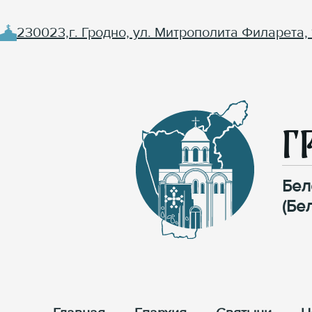
230023,г. Гродно, ул. Митрополита Филарета, 
Г
Бел
(Бе