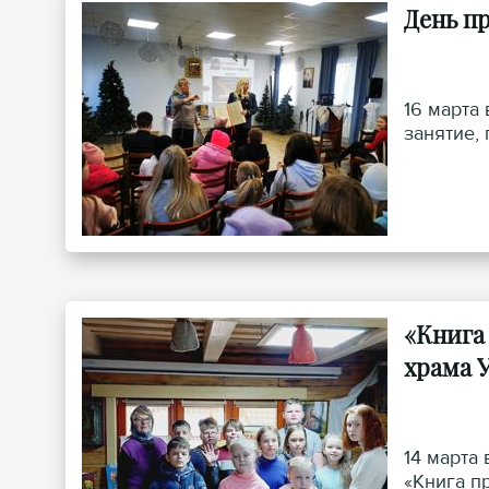
День п
16 марта
занятие,
«Книга
храма 
14 марта
«Книга п