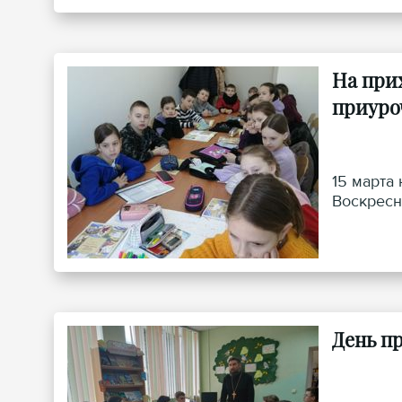
На при
приуро
15 марта
Воскресн
День п