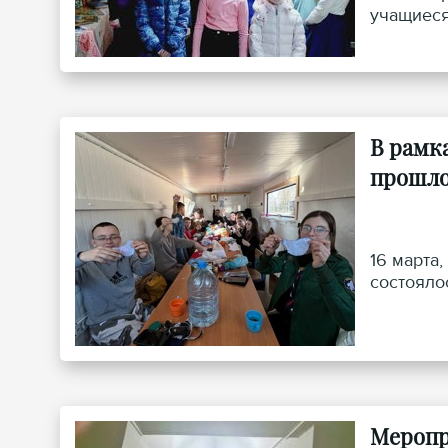
учащиеся
В рамк
прошло
16 марта
состояло
Меропр