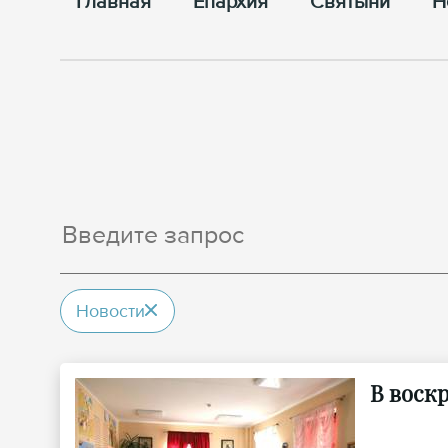
Главная
Епархия
Cвятыни
Н
Новости
В воск