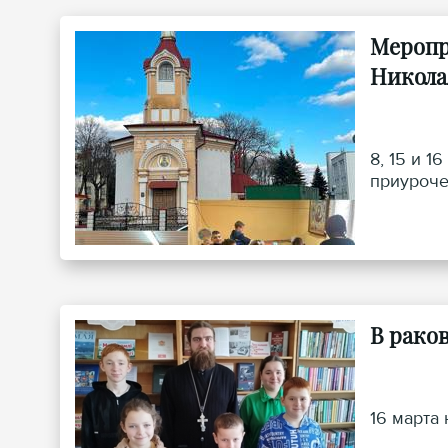
Меропр
Никола
8, 15 и 
приуроче
В рако
16 марта