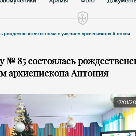
овомученики
Храмы
Фото
Документ
сь рождественская встреча с участием архиепископа Антония
у № 85 состоялась рождественс
ем архиепископа Антония
17/01/2