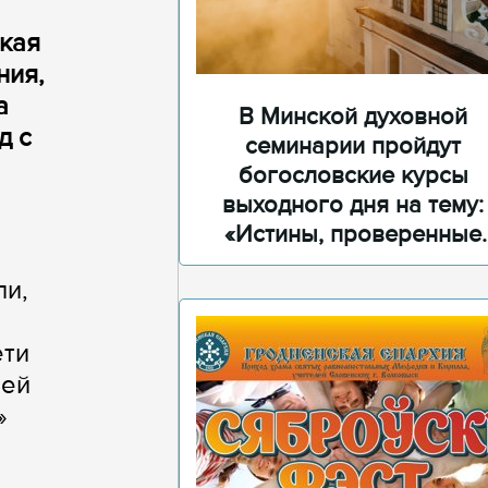
ская
ния,
а
В Минской духовной
д с
семинарии пройдут
богословские курсы
выходного дня на тему:
«Истины, проверенные
временем»
ли,
ети
ней
»