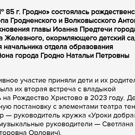
№ 85 г. Гродно» состоялась рождествен
опа Гродненского и Волковысского Анто
кновения главы Иоанна Предтечи город
а Железного, окормляющего детский са
ля начальника отдела образования
йона города Гродно Натальи Петровны
вное участие приняли дети и их родите
была их вторая встреча с владыкой
 на Рождество Христово в 2023 году. Д
ную постановку с элементами театра те
ор — руководитель кружка «Уроки добра
 музыкальные руководители — Светлана
торовна Орлович).