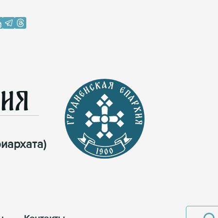
хия
иархата)