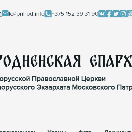
1
k@prihod.info
+375 152 39 31 90
родненская Епар
орусской Православной Церкви
лорусского Экзархата Московского Патр