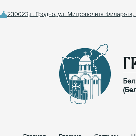
230023,г. Гродно, ул. Митрополита Филарета, 
Г
Бел
(Бе