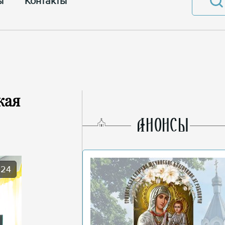
ы
Контакты
кая
AНОНСЫ
024