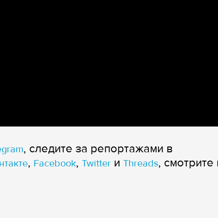
, следите за репортажами в
egram
,
,
и
, смотрите 
нтакте
Facebook
Twitter
Threads