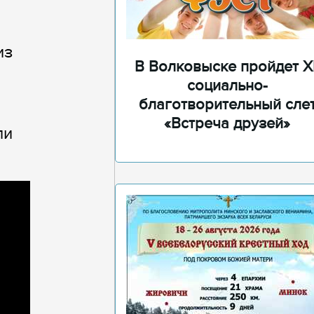
из
В Волковыске пройдет XI
социально-
благотворительный сле
«Встреча друзей»
ли