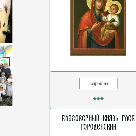
Подробнее
Благоверный князь Глеб
Городенский