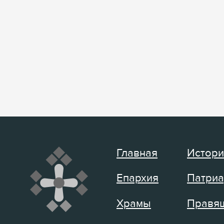
Главная
Истори
Епархия
Патриа
Храмы
Правящ