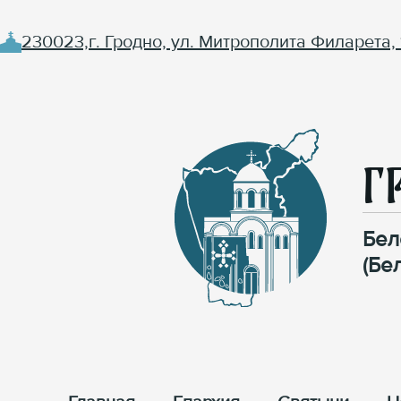
230023,г. Гродно, ул. Митрополита Филарета, 
Г
Бел
(Бе