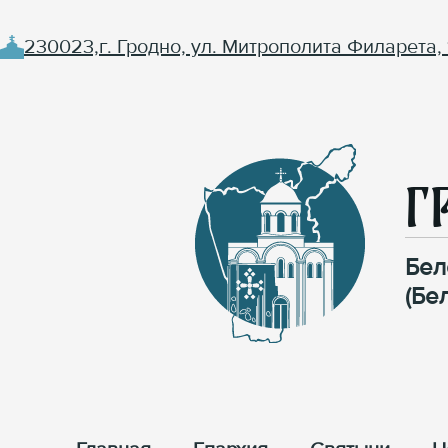
230023,г. Гродно, ул. Митрополита Филарета, 
Г
Бел
(Бе