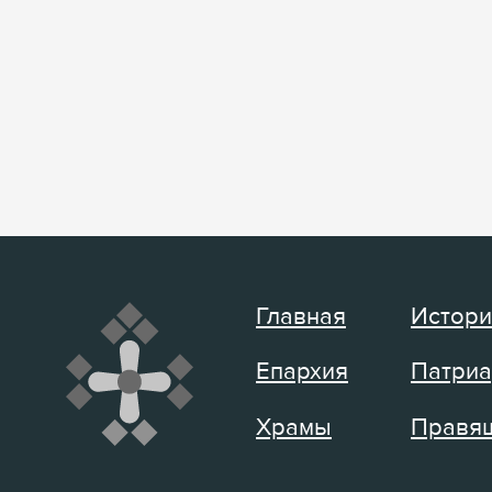
Главная
Истори
Епархия
Патриа
Храмы
Правящ