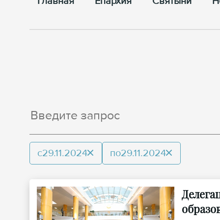
Главная
Епархия
Cвятыни
Н
с
29.11.2024
по
29.11.2024
Делега
образо