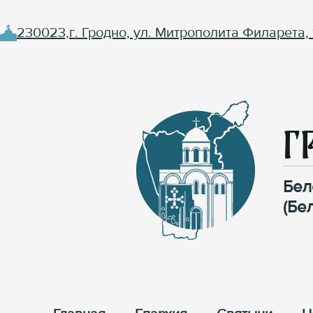
230023,г. Гродно, ул. Митрополита Филарета, 
Г
Бел
(Бе