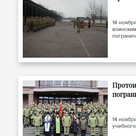
14 ноябр
воинским
погранич
военносл
Протои
погран
14 ноябр
учебного