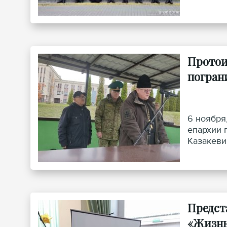
Протои
погран
6 ноября
епархии 
Казакеви
Предст
«Жизнь