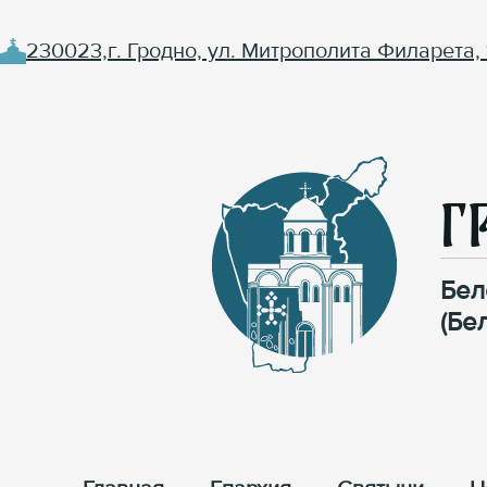
230023,г. Гродно, ул. Митрополита Филарета, 
Г
Бел
(Бе