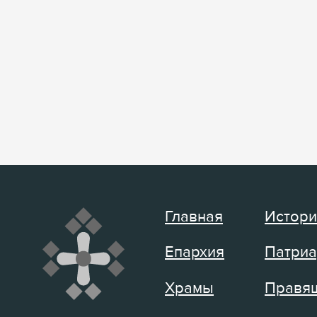
Главная
Истори
Епархия
Патриа
Храмы
Правящ