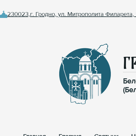
230023,г. Гродно, ул. Митрополита Филарета, 
Г
Бел
(Бе