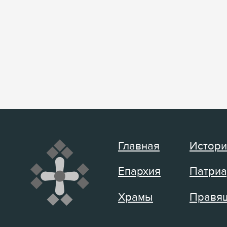
Главная
Истори
Епархия
Патриа
Храмы
Правящ