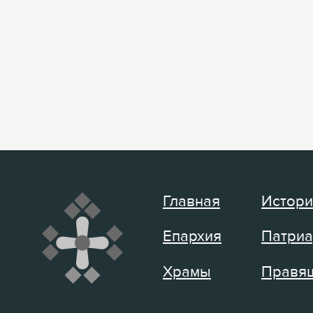
Главная
Истори
Епархия
Патриа
Храмы
Правящ