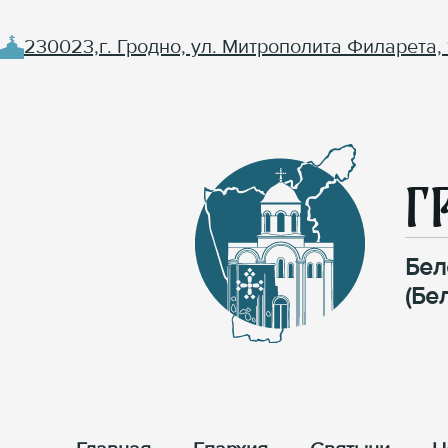
230023,г. Гродно, ул. Митрополита Филарета, 
Г
Бел
(Бе