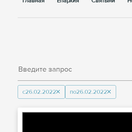
Главная
Епархия
Cвятыни
Н
с
26.02.2022
по
26.02.2022