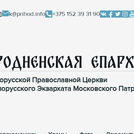
1
k@prihod.info
+375 152 39 31 90
родненская Епар
орусской Православной Церкви
лорусского Экзархата Московского Патр