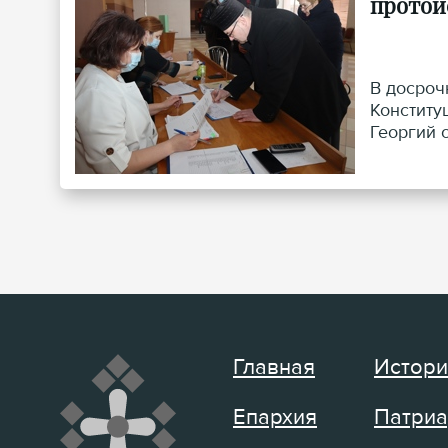
протои
В досроч
Конститу
Георгий 
культуры
Главная
Истори
Епархия
Патриа