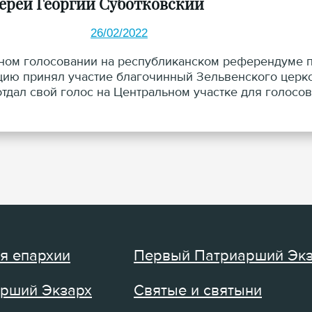
ерей Георгий Суботковский
26/02/2022
ном голосовании на республиканском референдуме п
цию принял участие благочинный Зельвенского церко
отдал свой голос на Центральном участке для голосо
 и народного творчества.
я епархии
Первый Патриарший Эк
рший Экзарх
Святые и святыни